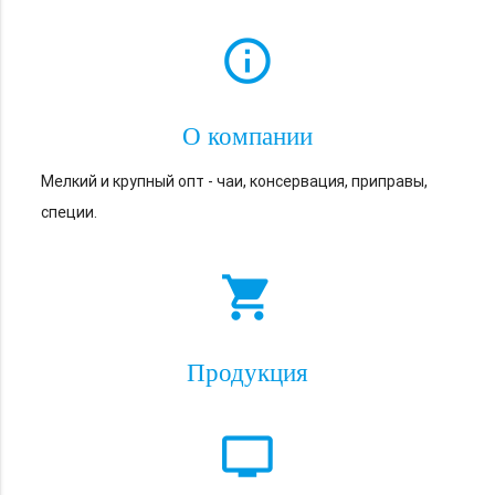
info_outline
О компании
Мелкий и крупный опт - чаи, консервация, приправы,
специи.
shopping_cart
Продукция
tv